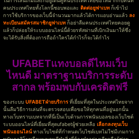
ในการเล่นเกมและก็อยู่เดินคู่คนประเทศไทยขอให้มากกับคนที่
คนประเทศไทยทั้งโลกนี้ชอบพอและ
ติดต่อยูฟาเบท
ก็เข้าไป
การใช้บริการของเว็บนี้จำนวนมากแล้วได้การแอบอ่านแล้ว
ลง
ทะเบียนสมัครสมาชิกยูฟาเบท
ก็อย่าลืมคนประเทศไทยคอยดู
แล้วก็ปล่อยให้ระบบออนไลน์นี้ด้วยรหัสผ่านที่เบิกเงินมาให้ซึ่ง
จะได้รับสิ่งที่ต้องการถือถ้าใครได้กำไรก็จะได้กำไร
UFABETแทงบอลดีไหมเว็บ
ไหนดี มาตราฐานบริการระดับ
สากล พร้อมพบกับเครดิตฟรี
ของระบบ
UFABETฝ่ายบริการ
ที่เยี่ยมที่สุดในประเทศไทยจาก
นั้นลืมวิธีการเล่นที่จะตรวจสอบเพื่อขอให้ทุกคนที่อยู่นอกนั้น
ทางเว็บทราบเบทจากที่นี่เป็นเว็บด้านการพนันบอลของเว็บไซต์
ระบบออนไลน์ที่เยี่ยมที่สุดufabetผู้ช่วยเหลือ
เลือกลงทุนเว็บ
พนันออนไลน์
ทางเว็บไซต์ที่กำหนดเว็บไซต์เบทไม่ใช่มีเกมการ
พนันคาสิโนหรือแนวเกมกีฬาสิ่งที่ต้องทำอย่างเดียวคือผู้ช่วย