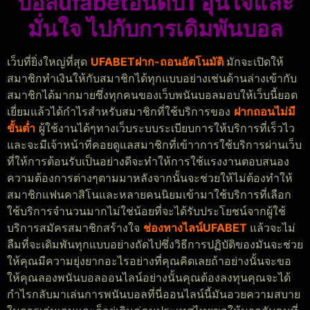
บอลufabetอันดับ1 อุ่นใจและ
มั่นใจ ไปกับการเดิมพันบอล
เว็บที่ยิ่งใหญ่ที่สุด
UFABETฝาก-ถอนอัตโนมัติ
มักจะเปิดให้
สมาชิกทำเงินให้กับสมาชิกได้ทุกแบบอย่างเช่นด้านล่างเข้ากับ
สมาชิกได้มากมายซึ่งทุกคนของเว็บพนันบอลมอบให้เว็บนี้ยอด
เยี่ยมแล้วได้กำไรสำหรับสมาชิกที่ใช้บริการของ
ฝากถอนไม่มี
ขั้นต่ำ
ผู้ใช้งานได้ๆทางเว็บระบบระเบียบการให้บริการที่เร็วไว
และจะมีเจ้าหน้าที่คอยดูแลสมาชิกที่เข้าาการใช้บริการผ่านเว็บ
ที่ให้การต้อนรับเป็นอย่างดีจะทำให้การใช้แรงงานตอบสนอง
ความต้องการต่างๆตามมาหลังจากนั้นจะช่วยให้ไม่ต้องทำให้
สมาชิกแฟนคาสิโนและหลายคนนิยมเข้ามาใช้บริการที่เลือก
ใช้บริการจำนวนมากไม่ใช่น้อยที่จะได้รับประโยชน์จากผู้ใช้
บริการสมัครสมาชิกสร้างใจ
ช่องทางไลน์UFABET
แล้วจะไม่
ลืมที่จะเดิมพันทุกแบบอย่างถัดไปซึ่งวิธีการปฏิบัติของมันจะช่วย
ให้คุณมีความยุ่งยากอะไรอย่างที่คุณคิดเลยถ้าอย่างนั้นจะขอ
ให้คุณลองพนันบอลออนไลน์อย่างนั้นคุณต้องลงทุนคุณจะได้
กำไรกลับมาเล่นการพนันบอลที่นี่ออนไลน์นี้มันอวยความสบาย