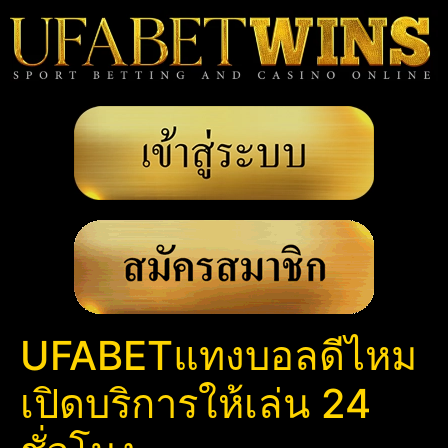
UFABETแทงบอลดีไหม
เปิดบริการให้เล่น 24