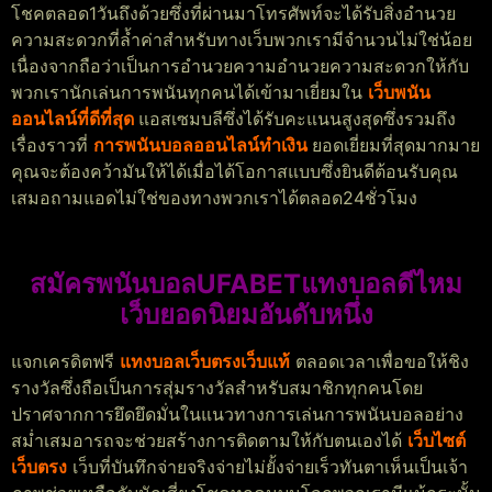
โชคตลอด1วันถึงด้วยซึ่งที่ผ่านมาโทรศัพท์จะได้รับสิ่งอำนวย
ความสะดวกที่ล้ำค่าสำหรับทางเว็บพวกเรามีจำนวนไม่ใช่น้อย
เนื่องจากถือว่าเป็นการอำนวยความอำนวยความสะดวกให้กับ
พวกเรานักเล่นการพนันทุกคนได้เข้ามาเยี่ยมใน
เว็บพนัน
ออนไลน์ที่ดีที่สุด
แอสเซมบลีซึ่งได้รับคะแนนสูงสุดซึ่งรวมถึง
เรื่องราวที่
การพนันบอลออนไลน์ทำเงิน
ยอดเยี่ยมที่สุดมากมาย
คุณจะต้องคว้ามันให้ได้เมื่อได้โอกาสแบบซึ่งยินดีต้อนรับคุณ
เสมอถามแอดไม่ใช่ของทางพวกเราได้ตลอด24ชั่วโมง
สมัครพนันบอลUFABETแทงบอลดีไหม
เว็บยอดนิยมอันดับหนึ่ง
แจกเครดิตฟรี
แทงบอลเว็บตรงเว็บแท้
ตลอดเวลาเพื่อขอให้ชิง
รางวัลซึ่งถือเป็นการสุ่มรางวัลสำหรับสมาชิกทุกคนโดย
ปราศจากการยึดยึดมั่นในแนวทางการเล่นการพนันบอลอย่าง
สม่ำเสมอารถจะช่วยสร้างการติดตามให้กับตนเองได้
เว็บไซต์
เว็บตรง
เว็บที่บันทึกจ่ายจริงจ่ายไม่ยั้งจ่ายเร็วทันตาเห็นเป็นเจ้า