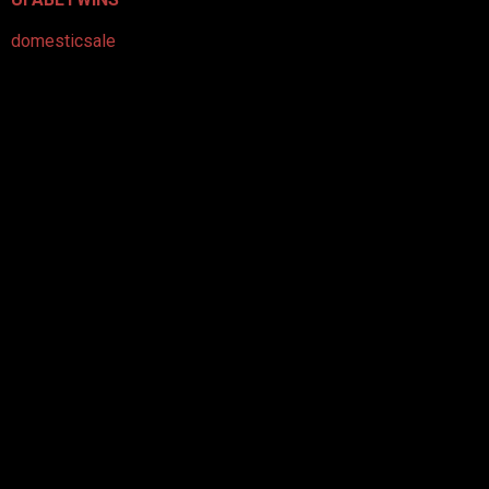
domesticsale