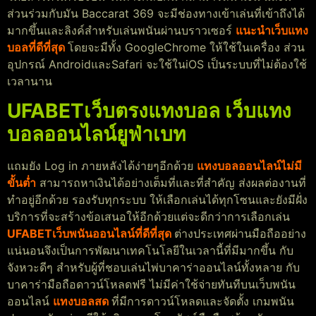
ส่วนร่วมกับมัน Baccarat 369 จะมีช่องทางเข้าเล่นที่เข้าถึงได้
มากขึ้นและลิงค์สำหรับเล่นพนันผ่านบราวเซอร์
แนะนำเว็บแทง
บอลที่ดีที่สุด
โดยจะมีทั้ง GoogleChrome ให้ใช้ในเครื่อง ส่วน
อุปกรณ์ AndroidและSafari จะใช้ในiOS เป็นระบบที่ไม่ต้องใช้
เวลานาน
UFABETเว็บตรงแทงบอล
เว็บแทง
บอลออนไลน์ยูฟ่าเบท
แถมยัง Log in ภายหลังได้ง่ายๆอีกด้วย
แทงบอลออนไลน์ไม่มี
ขั้นต่ำ
สามารถหาเงินได้อย่างเต็มที่และที่สำคัญ ส่งผลต่องานที่
ทำอยู่อีกด้วย รองรับทุกระบบ ให้เลือกเล่นได้ทุกโซนและยังมีฝั่ง
บริการที่จะสร้างข้อเสนอให้อีกด้วยแต่จะดีกว่าการเลือกเล่น
UFABETเว็บพนันออนไลน์ที่ดีที่สุด
ต่างประเทศผ่านมือถืออย่าง
แน่นอนจึงเป็นการพัฒนาเทคโนโลยีในเวลานี้ที่มีมากขึ้น กับ
จังหวะดีๆ สำหรับผู้ที่ชอบเล่นไพ่บาคาร่าออนไลน์ทั้งหลาย กับ
บาคาร่ามือถือดาวน์โหลดฟรี ไม่มีค่าใช้จ่ายทันทีบนเว็บพนัน
ออนไลน์
แทงบอลสด
ที่มีการดาวน์โหลดและจัดตั้ง เกมพนัน