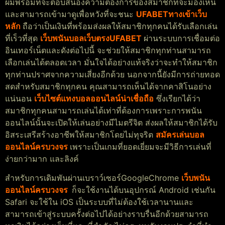
ผมพร้อมที่จะตอบสนองความต้องการของสมาชิกที่จะมองเห็น
และสามารถเข้ามาดูเพื่อหวังที่จะชนะ
UFABETทางเข้าเว็บ
หลัก
ถือว่าเป็นเงินที่พร้อมส่งผลให้สมาชิกทุกคนได้รับเลือกเล่น
ที่เร็วที่สุด
เว็บพนันบอลเว็บตรงUFABET
ผ่านระบบการเชื่อมต่อ
อินเทอร์เน็ตและดังต่อไปนี้ จะช่วยให้สมาชิกทุกท่านสามารถ
เลือกเล่นได้ตลอดเวลา มั่นใจได้อย่างแท้จริงว่าจะทำให้สมาชิก
ทุกท่านปราศจากความเสี่ยงอีกด้วย นอกจากนี้ยังมีการถ่ายทอด
สดสำหรับสมาชิกทุกคน คุณสามารถเห็นได้จากคาสิโนอย่าง
แน่นอน
เว็บไซต์แทงบอลออนไลน์น่าเชื่อถือ
ซึ่งเรียกได้ว่า
สมาชิกทุกคนสามารถเล่นได้เท่าที่ต้องการเพราะการพนัน
ออนไลน์นั้นจะเปิดให้เล่นอย่างมีไมตรีจิต ส่งผลให้สมาชิกได้รับ
อิสระเสรีสร้างอาชีพให้สมาชิกโดยไม่ทุจริต
สมัครเล่นบอล
ออนไลน์ครบวงจร
เพราะเป็นเกมที่ยอดเยี่ยมจะมีวิธีการเล่นที่
ง่ายกว่ามาก และลิงค์
สำหรับการเดิมพันผ่านเบราว์เซอร์GoogleChrome
เว็บพนัน
ออนไลน์ครบวงจร
ก็จะใช้งานได้บนอุปกรณ์ Android เช่นกัน
Safari จะใช้ใน iOS เป็นระบบที่ไม่ต้องใช้เวลานานและ
สามารถเข้าสู่ระบบครั้งต่อไปได้อย่างราบรื่นอีกด้วยสามารถ