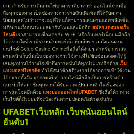
เกม
สำหรับการเดินเกมไพ่บาคาร่าที่บาคาร่าออนไลน์ผ่านมือ
ถือทุกช่องทาง เป็นช่องทางการจ่ายเงินเดิมพันที่ได้รับความ
นิยมสูงสุดไม่ว่าเราจะอยู่ที่ไหนก็สามารถเล่นผ่านแอพพลิเคชั่น
หรือผ่านเว็บบนระบบสมาร์ทโฟนและมือถือ
สมัครแทงบอลเว็บ
ไหนดี
เราสามารถเชื่อมต่อกับ Wi-Fi หรืออินเทอร์เน็ตบนมือถือ
ได้ตราบใดที่เรามีระบบอินเทอร์เน็ตที่เสถียร รวมถึงเล่นผ่าน
เว็บไซต์ Gclub Casino Onlineมือถือได้ง่ายๆ สำหรับการเล่น
ผ่านหน้าเว็บนั้นเป็นช่องทางการใช้งานที่ไม่ซับซ้อนส่งผลให้ผู้
เล่นทุกท่านไว้วางใจเข้าถึงการพนันได้ทุกประเภทอีกด้วย
เว็บ
แทงบอลฟรีเครดิต
ทำให้สมาชิกสร้างรายได้จากการเข้าใช้งาน
ได้ตลอดทั้งวัน สุดยอดจริงๆ ออนไลน์มือถือเป็นการสร้างคำ
แนะนำให้สมาชิกทุกท่านได้รับความเป็นส่วนตัวในเรื่องของ
การลุ้นโชคอีกด้วย
แทงบอลออนไลน์UFABET
ซึ่งถือได้ว่าทาง
เว็บไซต์ก็มีระบบที่จะป้องกันความปลอดภัยด้วยเช่นกัน
UFABETเว็บหลัก
เว็บพนันออนไลน์
อันดับ1