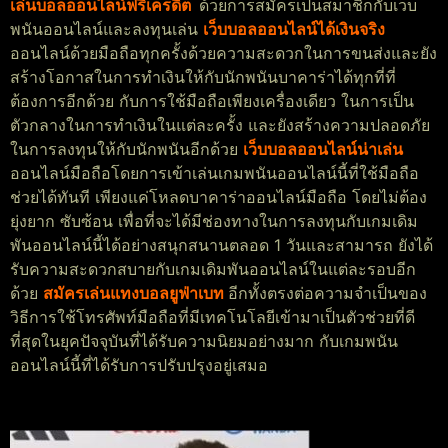
เล่นบอลออนไลน์ฟรีเครดิต
ด้วยการสมัครเป็นสมาชิกกับเว็บ
พนันออนไลน์และลงทุนเล่น
เว็บบอลออนไลน์ได้เงินจริง
ออนไลน์ด้วยมือถือทุกครั้งด้วยความสะดวกในการขนส่งและยัง
สร้างโอกาสในการทำเงินให้กับนักพนันบาคาร่าได้ทุกที่ที่
ต้องการอีกด้วย กับการใช้มือถือเพียงเครื่องเดียว ในการเป็น
ตัวกลางในการทำเงินในแต่ละครั้ง และยังสร้างความปลอดภัย
ในการลงทุนให้กับนักพนันอีกด้วย
เว็บบอลออนไลน์น่าเล่น
ออนไลน์มือถือโดยการเข้าเล่นเกมพนันออนไลน์นี้ที่ใช้มือถือ
ช่วยได้ทันที เพียงแค่โหลดบาคาร่าออนไลน์มือถือ โดยไม่ต้อง
ยุ่งยาก ซับซ้อน เพื่อที่จะได้มีช่องทางในการลงทุนกับเกมเดิม
พันออนไลน์นี้ได้อย่างสนุกสนานตลอด 1 วันและสามารถ ยังได้
รับความสะดวกสบายกับเกมเดิมพันออนไลน์ในแต่ละรอบอีก
ด้วย
สมัครเล่นแทงบอลยูฟ่าเบท
อีกทั้งตรงต่อความจำเป็นของ
วิธีการใช้โทรศัพท์มือถือที่มีเทคโนโลยีเข้ามาเป็นตัวช่วยที่ดี
ที่สุดในยุคปัจจุบันที่ได้รับความนิยมอย่างมาก กับเกมพนัน
ออนไลน์นี้ที่ได้รับการปรับปรุงอยู่เสมอ