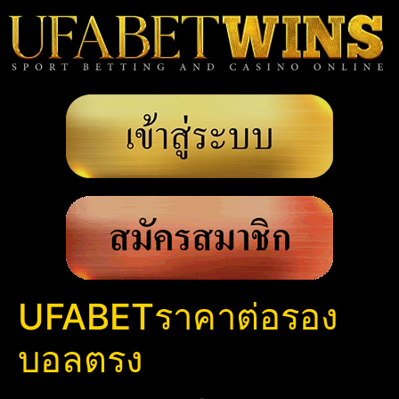
UFABETราคาต่อรอง
บอลตรง