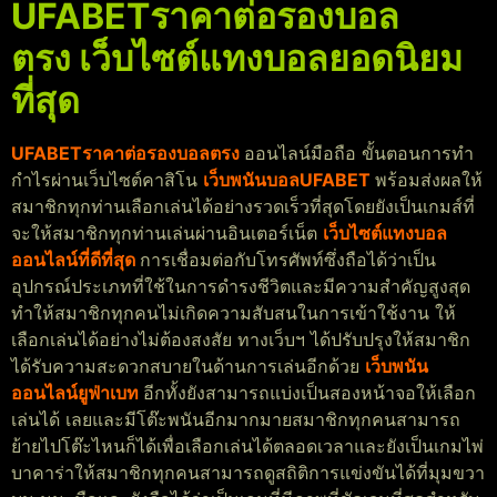
UFABETราคาต่อรองบอล
ตรง
เว็บไซต์แทงบอลยอดนิยม
ที่สุด
UFABETราคาต่อรองบอลตรง
ออนไลน์มือถือ ขั้นตอนการทำ
กำไรผ่านเว็บไซต์คาสิโน
เว็บพนันบอลUFABET
พร้อมส่งผลให้
สมาชิกทุกท่านเลือกเล่นได้อย่างรวดเร็วที่สุดโดยยังเป็นเกมส์ที่
จะให้สมาชิกทุกท่านเล่นผ่านอินเตอร์เน็ต
เว็บไซต์แทงบอล
ออนไลน์ที่ดีที่สุด
การเชื่อมต่อกับโทรศัพท์ซึ่งถือได้ว่าเป็น
อุปกรณ์ประเภทที่ใช้ในการดำรงชีวิตและมีความสำคัญสูงสุด
ทำให้สมาชิกทุกคนไม่เกิดความสับสนในการเข้าใช้งาน ให้
เลือกเล่นได้อย่างไม่ต้องสงสัย ทางเว็บฯ ได้ปรับปรุงให้สมาชิก
ได้รับความสะดวกสบายในด้านการเล่นอีกด้วย
เว็บพนัน
ออนไลน์ยูฟ่าเบท
อีกทั้งยังสามารถแบ่งเป็นสองหน้าจอให้เลือก
เล่นได้ เลยและมีโต๊ะพนันอีกมากมายสมาชิกทุกคนสามารถ
ย้ายไปโต๊ะไหนก็ได้เพื่อเลือกเล่นได้ตลอดเวลาและยังเป็นเกมไพ่
บาคาร่าให้สมาชิกทุกคนสามารถดูสถิติการแข่งขันได้ที่มุมขวา