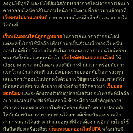
ลงทุนได้ทุกที่ และยังได้สัมผัสกับบรรยากาศใหม่จากการเล่นบา
คาร่าออนไลน์คาสิโนออนไลน์ภายในตามที่กล่าวมาแล้วทุกที่
เว็บตรงไม่ผ่านเอเย่นต์
บาคาร่าออนไลน์มือถือชัดเจน สบายใจ
ได้ทันที
เว็บพนันออนไลน์ถูกกฎหมาย
ในการเล่นบาคาร่าออนไลน์
แต่ละครั้งโดยใช้มือถือ
เพื่อเข้ามาเป็นส่วนหนึ่งของเว็บพนัน
ออนไลน์ที่เปิดให้วางเดิมพันในการเล่นบาคาร่าออนไลน์พร้อม
ขนมปังปิ้งที่แสดงบนหน้าเว็บ
เว็บไซต์พนันบอลออนไลน์
ให้
เสี่ยงบาคาร่าตามขั้นตอน และวิธีการที่กล่าวมาพร้อมกับการ
แจกโรลเข้าเล่นทันที และยังเป็นความปลอดภัยในการลงทุน
เล่นบาคาร่าออนไลน์ทุกครั้งด้วยการใช้ยูสเซอร์และพาสเวิร์ด
เพื่อแสดงรหัสผ่าน ด้วยการเข้าถึงด้วยวิธีที่กล่าวมา
เว็บบอล
ยอดนิยม
และจะต้องรองรับกับอุปกรณ์เสริมของโทรศัพท์มือถือ
อย่างแน่นอนด้วยฟังก์ชันเหล่านี้ ซึ่งจะมีความสำคัญต่อการ
สร้างความสะดวกสบายในทันทีพร้อมทั้งสร้างความปลอดภัย
ให้กับนักพนันบาคาร่าทุกท่านได้อย่างดีเยี่ยมนั่นเอง รวมถึง
สามารถเล่นได้อย่างสม่ำเสมอทุกที่ที่คุณต้องการอีกด้วยโดยใช้
มือถือเพียงเครื่องเดียว
เว็บแทงบอลออนไลน์UFA
พร้อมกับมี