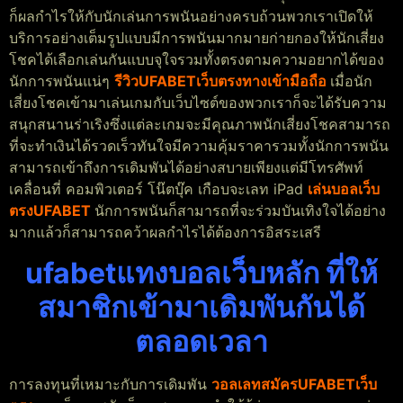
ก็ผลกำไรให้กับนักเล่นการพนันอย่างครบถ้วนพวกเราเปิดให้
บริการอย่างเต็มรูปแบบมีการพนันมากมายก่ายกองให้นักเสี่ยง
โชคได้เลือกเล่นกันแบบจุใจรวมทั้งตรงตามความอยากได้ของ
นักการพนันแน่ๆ
รีวิวUFABETเว็บตรงทางเข้ามือถือ
เมื่อนัก
เสี่ยงโชคเข้ามาเล่นเกมกับเว็บไซต์ของพวกเราก็จะได้รับความ
สนุกสนานร่าเริงซึ่งแต่ละเกมจะมีคุณภาพนักเสี่ยงโชคสามารถ
ที่จะทำเงินได้รวดเร็วทันใจมีความคุ้มราคารวมทั้งนักการพนัน
สามารถเข้าถึงการเดิมพันได้อย่างสบายเพียงแต่มีโทรศัพท์
เคลื่อนที่ คอมพิวเตอร์ โน๊ตบุ๊ค เกือบจะเลท iPad
เล่นบอลเว็บ
ตรงUFABET
นักการพนันก็สามารถที่จะร่วมบันเทิงใจได้อย่าง
มากแล้วก็สามารถคว้าผลกำไรได้ต้องการอิสระเสรี
ufabetแทงบอลเว็บหลัก ที่ให้
สมาชิกเข้ามาเดิมพันกันได้
ตลอดเวลา
การลงทุนที่เหมาะกับการเดิมพัน
วอลเลทสมัครUFABETเว็บ