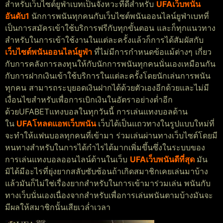
สำหรับเว็บไซต์ยูฟ่าเบทเป็นจังหวะที่ดีสำหรับ
UFAเว็บพนัน
อันดับ1
นักการพนันทุกคนกับเว็บไซต์พนันออนไลน์ยูฟ่าเบทที่
เป็นการสมัครเข้าใช้บริการฟรีกับทุกขั้นตอน และก็ทุกแนวทาง
สำหรับในการเข้าใช้งานในแต่ละครั้งแล้วก็การได้สัมผัสกับ
เว็บไซต์พนันออนไลน์ยูฟ่า
ที่ไม่มีการกำหนดข้อแม้ต่างๆ เกี่ยว
กับการคลังการลงทุนให้กับนักการพนันทุกคนนั่นเองเหมือนกัน
กับการฝากเงินเข้าใช้บริการในแต่ละครั้งโดยนักเล่นการพนัน
ทุกคน สามารถระบุยอดเงินฝากได้ด้วยตัวเองอีกด้วยและไม่มี
เงื่อนไขสำหรับเพื่อการเบิกเงินในอัตราอย่างต่ำอีก
ด้วยUFABETแทงบอลในทุกวันนี้ การเล่นแทงบอลด้าน
ใน
UFAโหลดแอพเว็บพนัน
เว็บได้เป็นแถวทางในรูปแบบใหม่ที่
จะทำให้แฟนบอลทุกคนที่เข้ามา ร่วมเล่นผ่านทางเว็บไซต์โดยมี
หนทางสำหรับในการได้กำไรได้มากเพิ่มขึ้นซึ่งในระบบของ
การเล่นแทงบอลออนไลน์ด้านในเว็บ
UFAเว็บพนันดีที่สุด
มัน
มิได้มีอะไรที่ยุ่งยากสลับซับซ้อนถ้าเกิดสมาชิกเคยเล่นมาบ้าง
แล้วมันก็ไม่ใช่เรื่องยากสำหรับในการเข้ามาร่วมเล่น พนันกับ
ทางเว็บนั่นเองเนื่องจากสำหรับเพื่อการเล่นพนันตามบ้างมันจะ
มีผลให้สมาชิกนั้นเสียเวล่ำเวลา