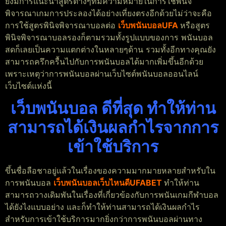
ยังมีการแนะนำสูตรต่างๆที่มีความหมายในการใช้พินิจ
พิจารณาเกมการประลองได้อย่างเที่ยงตรงอีกด้วยไม่ว่าจะคือ
การใช้สูตรพินิจพิจารณาบอลต่อ
เว็บพนันบอลUFA
หรือสูตร
พินิจพิจารณาบอลรองก็ตามรวมทั้งรูปแบบของการ พนันบอล
สดก็เลยเป็นความแตกต่างในหลายๆด้าน รวมทั้งอีกทางคุณยัง
สามารถครึกครื้นไปกับการพนันบอลได้มากเพิ่มขึ้นอีกด้วย
เพราะเหตุว่าการพนันบอลผ่านเว็บไซต์พนันบอลออนไลน์
เว็บไซต์แห่งนี้
เว็บพนันบอล ดีที่สุด ทำให้ท่าน
สามารถได้เงินผลกำไรจากการ
เข้าใช้บริการ
ขึ้นชื่อลือชาอยู่แล้วในเรื่องของความมากมายหลายสำหรับใน
การพนันบอล
เว็บพนันบอลเว็บไหนดีUFABET
ทำให้ท่าน
สามารถวางเดิมพันในเรื่องที่เกี่ยวข้องกับการพนันเกมกีฬาบอล
ได้ยังไงแบบอย่าง และก็ทำให้ท่านสามารถได้เงินผลกำไร
สำหรับการเข้าใช้บริการมากยิ่งกว่าการพนันบอลผ่านทาง