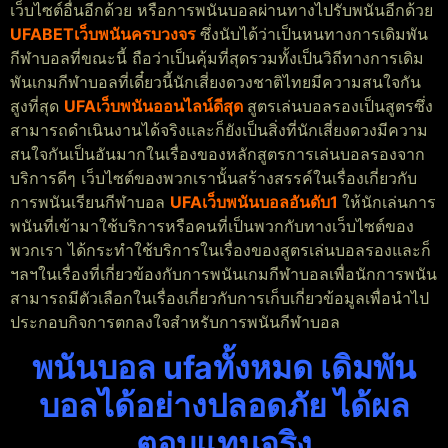
เว็บไซต์อื่นอีกด้วย หรือการพนันบอลผ่านทางไปรับพนันอีกด้วย
UFABETเว็บพนันครบวงจร
ซึ่งนับได้ว่าเป็นหนทางการเดิมพัน
กีฬาบอลที่ขณะนี้ ถือว่าเป็นคุ้มที่สุดรวมทั้งเป็นวิถีทางการเดิม
พันเกมกีฬาบอลที่เดี๋ยวนี้นักเสี่ยงดวงชาติไทยมีความสนใจกัน
สูงที่สุด
UFAเว็บพนันออนไลน์ดีสุด
สูตรเล่นบอลรองเป็นสูตรซึ่ง
สามารถดำเนินงานได้จริงและก็ยังเป็นสิ่งที่นักเสี่ยงดวงมีความ
สนใจกันเป็นอันมากในเรื่องของหลักสูตรการเล่นบอลรองจาก
บริการดีๆ เว็บไซต์ของพวกเรานั้นสร้างสรรค์ในเรื่องเกี่ยวกับ
การพนันเรียนกีฬาบอล
UFAเว็บพนันบอลอันดับ1
ให้นักเล่นการ
พนันที่เข้ามาใช้บริการหรือคนที่เป็นพวกกับทางเว็บไซต์ของ
พวกเรา ได้กระทำใช้บริการในเรื่องของสูตรเล่นบอลรองและก็
ฯลฯในเรื่องที่เกี่ยวข้องกับการพนันเกมกีฬาบอลเพื่อนักการพนัน
สามารถมีตัวเลือกในเรื่องเกี่ยวกับการเก็บเกี่ยวข้อมูลเพื่อนำไป
ประกอบกิจการตกลงใจสำหรับการพนันกีฬาบอล
พนันบอล ufaทั้งหมด เดิมพัน
บอลได้อย่างปลอดภัย ได้ผล
ตอบแทนจริง