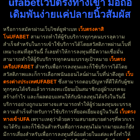
ufabetเว็บตรงทางเข้า มือถือ
เดิมพันง่ายแค่ปลายนิ้วสัมผัส
หรือการสมัครผ่านเว็บไซต์ยูฟ่าเบท
เว็บตรงคาสิ
โนUFABET
สามารถทำให้ผู้รับบริการทุกๆคนบรรลุความ
สำเร็จสำหรับในการเข้าใช้บริการได้โดยสวัสดิภาพผ่านเว็บที่
เหมาะสมที่สุดวันนี้ ก็เลยทำให้การลงทุนที่มีความเชื่อมั่น
สามารถทำให้ผู้รับบริการทุกคนจะบรรลุเป้าหมาย
เว็บตรง
เครือUFABET
สำหรับเพื่อการลงทุนและก็ใช้บริการได้โดย
สวัสดิภาพและก็การเลือกพนันออนไลน์ผ่านเว็บที่น่าดึงดูด
เว็บ
ตรงต่างประเทศUFABET
ซึ่งสามารถตอบปัญหาที่ดีให้กับผู้ชม
ทุกๆคนได้จริงแล้วการลงทะเบียนเป็นสมาชิกอยู่ผ้าเบรคจะ
สร้างกำไร และก็ผลตอบแทนให้กับนักลงทุนได้จริงในวันนี้
บริการอย่างถูกแนวทางจะสามารถทำให้ผู้ร่วมลงทุนจะบรรลุ
ความสำเร็จสำหรับการใช้บริการที่ยอดเยี่ยมอยู่ในวันนี้
เว็บตรง
ทางเข้าUFA
เพราะเหตุว่าด้วยความสบายสบายต่างๆที่พวกเรา
จะได้รับ และก็ใช้เงินสำหรับเพื่อการลงทุนไม่มากมายและก็ยัง
มีการเสี่ยงสำหรับเพื่อการลงทุนที่น้อยด้วยในแต่ละครั้งทำให้