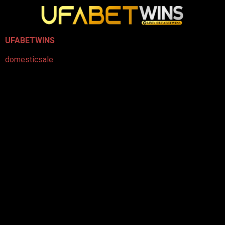
UFABETWINS
domesticsale