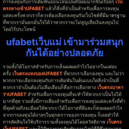
การลงทุนกับการเดิมพันออนไลน์เป็นที่นิยมมากขึ้นเรื่อยๆ
เว็บ
ตรงทางเข้าUFABET
แล้วก็สิ่งที่จำเป็นสำหรับเพื่อการลงทุน
แต่ละครั้งพวกเราก็ควรต้องเลือกลงทุนกับเว็บไซต์ที่มีมาตรฐาน
ที่พวกเรามั่นอกมั่นใจได้ว่าพวกเราจะไม่สูญเสียเงินลงทุนไป
โดยไร้ประโยชน์
ufabetเว็บแม่ เข้ามาร่วมสนุก
กันได้อย่างปลอดภัย
รวมทั้งได้โอกาสสำหรับการเห็นผลผลกำไรไม่ยากในแต่ละ
ครั้ง
เว็บตรงแทงบอลUFABET
ที่พวกเราเลือกลงทุน และไม่ว่า
พวกเราจะเลือกลงทุนกับการเดิมพันในต้นแบบใดสิ่งจำเป็นที่
พวกเราจำเป็นต้องไม่ลืมเลือนก็คือการเลือกทาง
เว็บตรงบาคา
ร่าUFABET
สำหรับเพื่อการลงทุนที่จะทำให้พวกเราเป็นไปได้
มากที่สุด รวมทั้งมีการเสี่ยงสำหรับเพื่อการลงทุนแต่ละครั้งที่ต่ำ
ที่สุดด้วยถึงจะมีผลให้พวกเราได้โอกาสที่ดีและก็ส่งผลผลกำไร
จากการลงทุนได้ง่ายๆในทุกคราวของการลงทุน ก็เลยทำให้
การตัดสินใจใช้บริการรวมทั้งลงทุนได้โดยสวัสดิภาพ
เว็บตรง
เว็บUFABET
และก็วิถีทางการเดิมพันออนไลน์ที่ดีซึ่งสามารถ