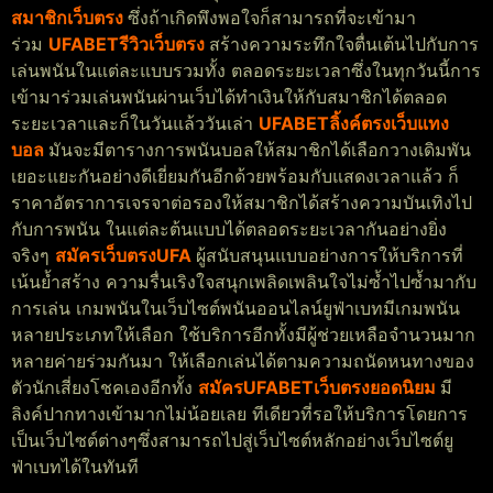
สมาชิกเว็บตรง
ซึ่งถ้าเกิดพึงพอใจก็สามารถที่จะเข้ามา
ร่วม
UFABETรีวิวเว็บตรง
สร้างความระทึกใจตื่นเต้นไปกับการ
เล่นพนันในแต่ละแบบรวมทั้ง ตลอดระยะเวลาซึ่งในทุกวันนี้การ
เข้ามาร่วมเล่นพนันผ่านเว็บได้ทำเงินให้กับสมาชิกได้ตลอด
ระยะเวลาและก็ในวันแล้ววันเล่า
UFABETลิ้งค์ตรงเว็บแทง
บอล
มันจะมีตารางการพนันบอลให้สมาชิกได้เลือกวางเดิมพัน
เยอะแยะกันอย่างดีเยี่ยมกันอีกด้วยพร้อมกับแสดงเวลาแล้ว ก็
ราคาอัตราการเจรจาต่อรองให้สมาชิกได้สร้างความบันเทิงไป
กับการพนัน ในแต่ละต้นแบบได้ตลอดระยะเวลากันอย่างยิ่ง
จริงๆ
สมัครเว็บตรงUFA
ผู้สนับสนุนแบบอย่างการให้บริการที่
เน้นย้ำสร้าง ความรื่นเริงใจสนุกเพลิดเพลินใจไม่ซ้ำไปซ้ำมากับ
การเล่น เกมพนันในเว็บไซต์พนันออนไลน์ยูฟ่าเบทมีเกมพนัน
หลายประเภทให้เลือก ใช้บริการอีกทั้งมีผู้ช่วยเหลือจำนวนมาก
หลายค่ายร่วมกันมา ให้เลือกเล่นได้ตามความถนัดหนทางของ
ตัวนักเสี่ยงโชคเองอีกทั้ง
สมัครUFABETเว็บตรงยอดนิยม
มี
ลิงค์ปากทางเข้ามากไม่น้อยเลย ทีเดียวที่รอให้บริการโดยการ
เป็นเว็บไซต์ต่างๆซึ่งสามารถไปสู่เว็บไซต์หลักอย่างเว็บไซต์ยู
ฟ่าเบทได้ในทันที