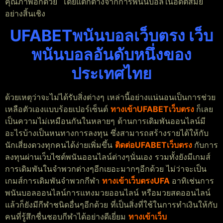
คุณภาพอีกด้วย โดยแตกต่างจากการพนันบอลในอดีตสมัย
อย่างสิ้นเชิง
UFABETพนันบอลเว็บตรง เว็บ
พนันบอลอันดับหนึ่งของ
ประเทศไทย
ด้วยเหตุว่าจะไม่ได้รับสิ่งต่างๆ เหล่านี้อย่างแน่นอนเป็นการช่วย
เหลือตัวเองแบบร้อยเปอร์เซ็นต์
ทางเข้าUFABETเว็บตรง
ก็เลย
เป็นความไม่เหมือนกันในหลายๆ ด้านการเดิมพันออนไลน์มี
อะไรบ้างเป็นหนทางการลงทุน ซึ่งสามารถสร้างรายได้ให้กับ
นักเสี่ยงดวงทุกคนได้ง่ายเพิ่มขึ้น
ติดต่อUFABETเว็บตรง
กับการ
ลงทุนผ่านเว็บไซต์พนันออนไลน์ต่างๆนั่นเอง รวมทั้งยังมีเกมส์
การเดิมพันในจำพวกต่างๆอีกเยอะมากๆอีกด้วย ไม่ว่าจะเป็น
เกมส์การเดิมพันจำพวกกีฬา
ทางเข้าเว็บตรงUFA
อาทิเช่นการ
พนันบอลออนไลน์การแทงมวยออนไลน์ หรือมวยสดออนไลน์
แล้วก็ยังมีกีฬาชนิดอื่นๆอีกด้วย ที่เป็นสิ่งที่ใช้ในการทำเงินให้กับ
คนที่รู้สึกชื่นชอบกีฬาได้อย่างดีเยี่ยม
ทางเข้าเว็บ