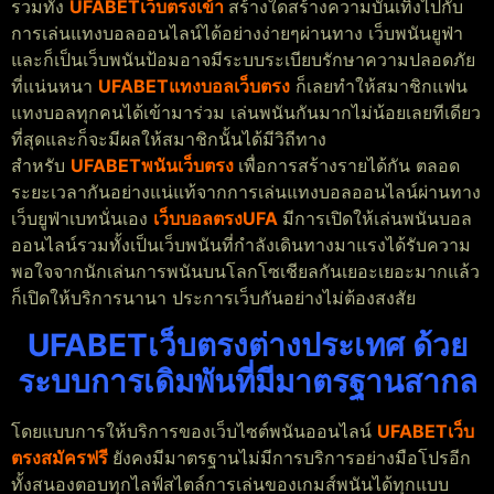
รวมทั้ง
UFABETเว็บตรงเข้า
สร้างใดสร้างความบันเทิงไปกับ
การเล่นแทงบอลออนไลน์ได้อย่างง่ายๆผ่านทาง เว็บพนันยูฟ่า
และก็เป็นเว็บพนันป้อมอาจมีระบบระเบียบรักษาความปลอดภัย
ที่แน่นหนา
UFABETแทงบอลเว็บตรง
ก็เลยทำให้สมาชิกแฟน
แทงบอลทุกคนได้เข้ามาร่วม เล่นพนันกันมากไม่น้อยเลยทีเดียว
ที่สุดและก็จะมีผลให้สมาชิกนั้นได้มีวิถีทาง
สำหรับ
UFABETพนันเว็บตรง
เพื่อการสร้างรายได้กัน ตลอด
ระยะเวลากันอย่างแน่แท้จากการเล่นแทงบอลออนไลน์ผ่านทาง
เว็บยูฟ่าเบทนั่นเอง
เว็บบอลตรงUFA
มีการเปิดให้เล่นพนันบอล
ออนไลน์รวมทั้งเป็นเว็บพนันที่กำลังเดินทางมาแรงได้รับความ
พอใจจากนักเล่นการพนันบนโลกโซเชียลกันเยอะเยอะมากแล้ว
ก็เปิดให้บริการนานา ประการเว็บกันอย่างไม่ต้องสงสัย
UFABETเว็บตรงต่างประเทศ ด้วย
ระบบการเดิมพันที่มีมาตรฐานสากล
โดยแบบการให้บริการของเว็บไซต์พนันออนไลน์
UFABETเว็บ
ตรงสมัครฟรี
ยังคงมีมาตรฐานไม่มีการบริการอย่างมือโปรอีก
ทั้งสนองตอบทุกไลฟ์สไตล์การเล่นของเกมส์พนันได้ทุกแบบ