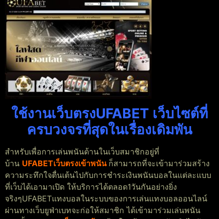
ใช้งานเว็บตรงUFABET เว็บไซต์ที่
ครบวงจรที่สุดในเรื่องเดิมพัน
สำหรับเพื่อการเล่นพนันด้านในเว็บสมาชิกอยู่ที่
บ้าน
UFABETเว็บตรงเข้าพนัน
ก็สามารถที่จะเข้ามาร่วมสร้าง
ความระทึกใจตื่นเต้นไปกับการชำระเงินพนันบอลในแต่ละแบบ
ที่เว็บได้เอามาเปิด ให้บริการได้ตลอด1วันกันอย่างยิ่ง
จริงๆUFABETแทงบอลในระบบของการเล่นแทงบอลออนไลน์
ผ่านทางเว็บยูฟ่าเบทจะก่อให้สมาชิก ได้เข้ามาร่วมเล่นพนัน