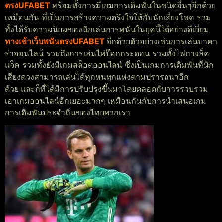
ตรงUFABET
พร้อมทั้งการมีเกมการเดิมพันในชนิดอื่นๆอีกด้วย
เหมือนกัน ที่เป็นการสร้างความตรึงใจให้กับนักเสี่ยงโชค รวม
ทั้งได้รับความนิยมของนักเล่นการพนันในยุคนี้ได้อย่างดีเยี่ยม
ทางเข้าเว็บพนันตรงUFABET
อีกด้วยตัวอย่างเช่นการเล่นบาคา
ร่าออนไลน์ รวมถึงการเล่นไพ่ป๊อกกระดอน รวมทั้งไพ่กางล็ค
แจ็ค รวมทั้งยังมีเกมสล็อตออนไลน์ ซึ่งเป็นเกมการเดิมพันที่นัก
เสี่ยงดวงสามารถเล่นได้ทุกหนทุกแห่งตามปรารถนาอีก
ด้วย
และก็ที่ได้มีการปรับปรุงขึ้นมาโดยตลอดกับการรวบรวม
เอาเกมออนไลน์อีกเยอะมากๆ เหมือนกันกับการนำเสนอเกม
การเดิมพันประจำถิ่นของไทยพวกเรา